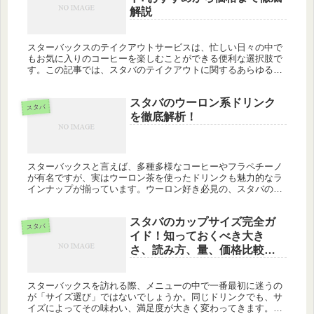
解説
スターバックスのテイクアウトサービスは、忙しい日々の中で
もお気に入りのコーヒーを楽しむことができる便利な選択肢で
す。この記事では、スタバのテイクアウトに関するあらゆる情
報を詳しく解説していきます。おすすめメニューから、テイク
アウト時の袋の選...
スタバのウーロン系ドリンク
スタバ
を徹底解析！
スターバックスと言えば、多種多様なコーヒーやフラペチーノ
が有名ですが、実はウーロン茶を使ったドリンクも魅力的なラ
インナップが揃っています。ウーロン好き必見の、スタバのウ
ーロン系ドリンクの魅力やカスタム方法を深掘りします！ スタ
バ ウーロンと...
スタバのカップサイズ完全ガ
スタバ
イド！知っておくべき大き
さ、読み方、量、価格比較ま
で
スターバックスを訪れる際、メニューの中で一番最初に迷うの
が「サイズ選び」ではないでしょうか。同じドリンクでも、サ
イズによってその味わい、満足度が大きく変わってきます。こ