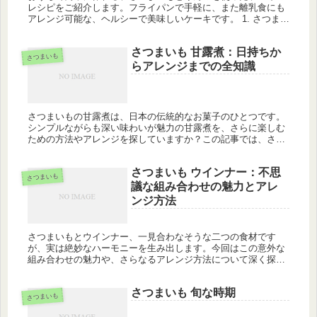
レシピをご紹介します。フライパンで手軽に、また離乳食にも
アレンジ可能な、ヘルシーで美味しいケーキです。 1. さつまい
もとりんごケーキの基本 このケーキは、フルーツの自然な甘さ
とさつま...
さつまいも 甘露煮：日持ちか
さつまいも
らアレンジまでの全知識
さつまいもの甘露煮は、日本の伝統的なお菓子のひとつです。
シンプルながらも深い味わいが魅力の甘露煮を、さらに楽しむ
ための方法やアレンジを探していますか？この記事では、さつ
まいも甘露煮の日持ち方法や、美味しいアレンジの方法、保存
方法について詳し...
さつまいも ウインナー：不思
さつまいも
議な組み合わせの魅力とアレ
ンジ方法
さつまいもとウインナー、一見合わなそうな二つの食材です
が、実は絶妙なハーモニーを生み出します。今回はこの意外な
組み合わせの魅力や、さらなるアレンジ方法について深く探求
します。 さつまいもウインナーとは？ さつまいもウインナー
の組み合わせは、...
さつまいも 旬な時期
さつまいも