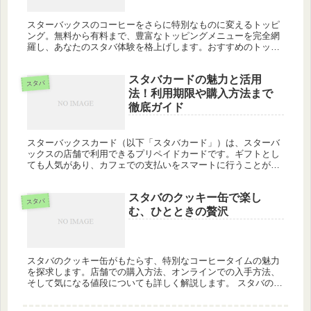
スターバックスのコーヒーをさらに特別なものに変えるトッピ
ング。無料から有料まで、豊富なトッピングメニューを完全網
羅し、あなたのスタバ体験を格上げします。おすすめのトッピ
ングから、一覧、値段に至るまで、この記事でスタバのトッピ
ングに関するあら...
スタバカードの魅力と活用
スタバ
法！利用期限や購入方法まで
徹底ガイド
スターバックスカード（以下「スタバカード」）は、スターバ
ックスの店舗で利用できるプリペイドカードです。ギフトとし
ても人気があり、カフェでの支払いをスマートに行うことがで
きます。この記事では、スタバカードの基本から、期限や購入
方法、お得な利用...
スタバのクッキー缶で楽し
スタバ
む、ひとときの贅沢
スタバのクッキー缶がもたらす、特別なコーヒータイムの魅力
を探求します。店舗での購入方法、オンラインでの入手方法、
そして気になる値段についても詳しく解説します。 スタバのク
ッキー缶とは？ スターバックスのクッキー缶は、ただのお菓子
以上の存在で...