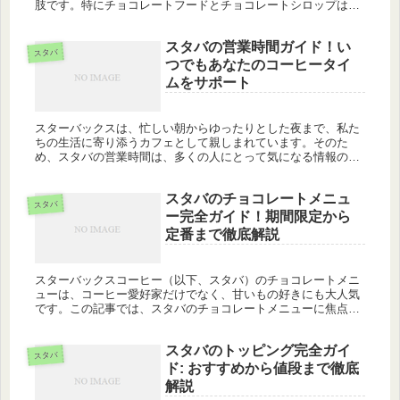
肢です。特にチョコレートフードとチョコレートシロップは、
スイーツファンにはたまらない逸品。この記事では、これらの
メニューの魅力に...
スタバの営業時間ガイド！い
スタバ
つでもあなたのコーヒータイ
ムをサポート
スターバックスは、忙しい朝からゆったりとした夜まで、私た
ちの生活に寄り添うカフェとして親しまれています。そのた
め、スタバの営業時間は、多くの人にとって気になる情報の一
つです。この記事では、スタバの営業時間について詳しく掘り
下げ、あなたのコー...
スタバのチョコレートメニュ
スタバ
ー完全ガイド！期間限定から
定番まで徹底解説
スターバックスコーヒー（以下、スタバ）のチョコレートメニ
ューは、コーヒー愛好家だけでなく、甘いもの好きにも大人気
です。この記事では、スタバのチョコレートメニューに焦点を
当て、期間限定商品から定番のチョコドーナツまで、その魅力
を徹底的に解説し...
スタバのトッピング完全ガイ
スタバ
ド: おすすめから値段まで徹底
解説