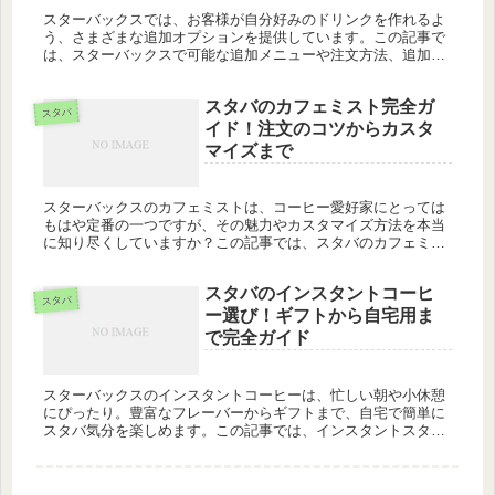
スターバックスでは、お客様が自分好みのドリンクを作れるよ
う、さまざまな追加オプションを提供しています。この記事で
は、スターバックスで可能な追加メニューや注文方法、追加料
金について解説し、追加と増量の違いにも触れます。あなたの
スターバックス体...
スタバのカフェミスト完全ガ
スタバ
イド！注文のコツからカスタ
マイズまで
スターバックスのカフェミストは、コーヒー愛好家にとっては
もはや定番の一つですが、その魅力やカスタマイズ方法を本当
に知り尽くしていますか？この記事では、スタバのカフェミス
トの秘密や、あなたの好みに合わせたカスタマイズ方法、さら
にはカロリーを気...
スタバのインスタントコーヒ
スタバ
ー選び！ギフトから自宅用ま
で完全ガイド
スターバックスのインスタントコーヒーは、忙しい朝や小休憩
にぴったり。豊富なフレーバーからギフトまで、自宅で簡単に
スタバ気分を楽しめます。この記事では、インスタントスタバ
の魅力から選び方、人気のフレーバーまで詳しくご紹介しま
す。 スタバ イン...