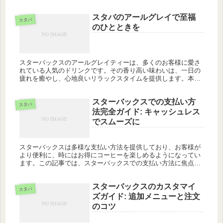
ンドゥーヤとは？スタバ新作の背景 スターバックスがまたして
も話題を呼んで...
スタバのアールグレイで至福
スタバ
のひとときを
スターバックスのアールグレイティーは、多くのお客様に愛さ
れている人気のドリンクです。その香り高い味わいは、一日の
疲れを癒やし、心地良いリラックスタイムを提供します。本記
事では、スタバのアールグレイの魅力と、カスタマイズ方法、
アイスバージョン...
スターバックスでの支払い方
スタバ
法完全ガイド: キャッシュレス
でスムーズに
スターバックスは多様な支払い方法を提供しており、お客様が
より便利に、時にはお得にコーヒーを楽しめるようになってい
ます。この記事では、スターバックスでの支払い方法に焦点を
当て、特にキャッシュレスオプションの詳細とその利点につい
て詳しく解説しま...
スターバックスのカスタマイ
スタバ
ズガイド: 追加メニューと注文
のコツ