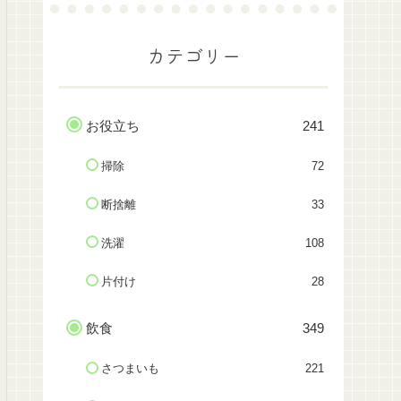
カテゴリー
お役立ち
241
掃除
72
断捨離
33
洗濯
108
片付け
28
飲食
349
さつまいも
221