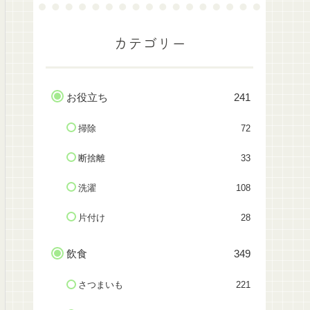
カテゴリー
お役立ち
241
掃除
72
断捨離
33
洗濯
108
片付け
28
飲食
349
さつまいも
221