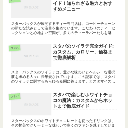
イド！知られざる魅力とおす
すめメニュー
スターバックスが展開するティー専門店は、コーヒーチェーン
の新たな試みとして注目を集めています。こだわりのティーセ
レクションと心地よい空間が、多くのティーラバーたちを魅了
しています。この記事では、スタバのティー専門店の魅力、見
つけ方、そして絶...
スタバのソイラテ完全ガイド:
スタバ
カスタム、カロリー、価格ま
で徹底解析
スターバックスのソイラテは、豊かな味わいとヘルシーな選択
肢を求める人々に長年愛されています。この記事では、スタバ
のソイラテに関するあらゆる疑問に答えます。カスタマイズ方
法からカロリー、価格、さらには自宅での作り方まで、スタバ
ファンなら知って...
スタバで楽しむホワイトチョ
スタバ
コの魔法：カスタムからホッ
トまで徹底ガイド
スターバックスのホワイトチョコレートを使ったドリンクは、
その甘美でクリーミーな味わいで多くのファンを魅了していま