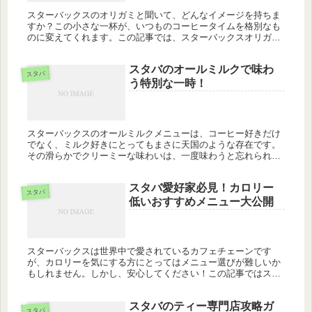
スターバックスのオリガミと聞いて、どんなイメージを持ちま
すか？この小さな一杯が、いつものコーヒータイムを格別なも
のに変えてくれます。この記事では、スターバックスオリガミ
の魅力や、それを利用したさまざまなアイデアを探っていきま
す。あなたのコー...
スタバのオールミルクで味わ
スタバ
う特別な一時！
スターバックスのオールミルクメニューは、コーヒー好きだけ
でなく、ミルク好きにとってもまさに天国のような存在です。
その滑らかでクリーミーな味わいは、一度味わうと忘れられな
い美味しさ。この記事では、スタバのオールミルクメニューの
魅力やおすすめポ...
スタバ愛好家必見！カロリー
スタバ
低いおすすめメニュー大公開
スターバックスは世界中で愛されているカフェチェーンです
が、カロリーを気にする方にとってはメニュー選びが難しいか
もしれません。しかし、安心してください！この記事ではスタ
バのカロリーが低い飲み物や食べ物、フラペチーノ、ホットド
リンクまで、健康的...
スタバのティー専門店攻略ガ
スタバ